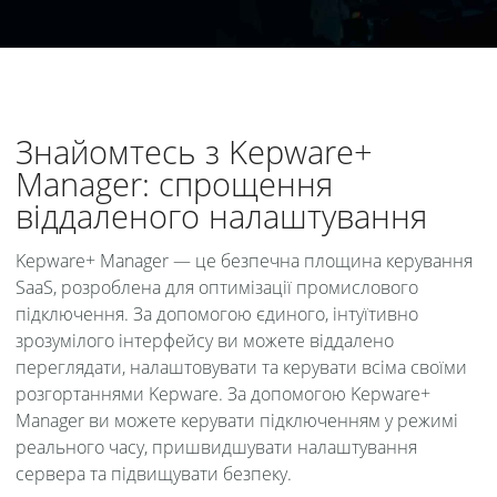
Знайомтесь з Kepware+
Manager: спрощення
віддаленого налаштування
Kepware+ Manager — це безпечна площина керування
SaaS, розроблена для оптимізації промислового
підключення. За допомогою єдиного, інтуїтивно
зрозумілого інтерфейсу ви можете віддалено
переглядати, налаштовувати та керувати всіма своїми
розгортаннями Kepware. За допомогою Kepware+
Manager ви можете керувати підключенням у режимі
реального часу, пришвидшувати налаштування
сервера та підвищувати безпеку.