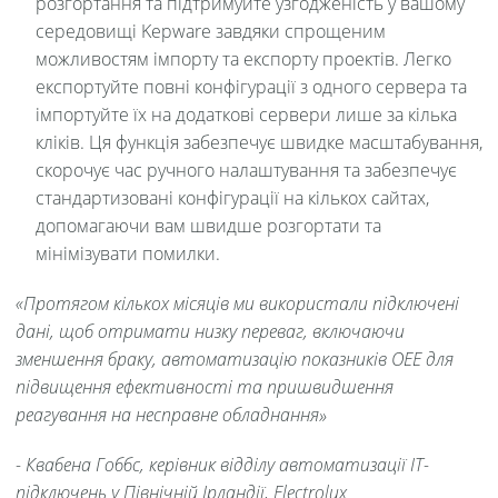
розгортання та підтримуйте узгодженість у вашому
середовищі Kepware завдяки спрощеним
можливостям імпорту та експорту проектів. Легко
експортуйте повні конфігурації з одного сервера та
імпортуйте їх на додаткові сервери лише за кілька
кліків. Ця функція забезпечує швидке масштабування,
скорочує час ручного налаштування та забезпечує
стандартизовані конфігурації на кількох сайтах,
допомагаючи вам швидше розгортати та
мінімізувати помилки.
«Протягом кількох місяців ми використали підключені
дані, щоб отримати низку переваг, включаючи
зменшення браку, автоматизацію показників OEE для
підвищення ефективності та пришвидшення
реагування на несправне обладнання»
- Квабена Гоббс, керівник відділу автоматизації ІТ-
підключень у Північній Ірландії, Electrolux