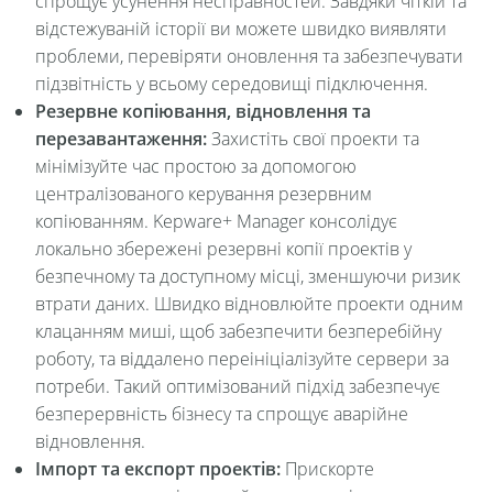
спрощує усунення несправностей. Завдяки чіткій та
відстежуваній історії ви можете швидко виявляти
проблеми, перевіряти оновлення та забезпечувати
підзвітність у всьому середовищі підключення.
Резервне копіювання, відновлення та
перезавантаження:
Захистіть свої проекти та
мінімізуйте час простою за допомогою
централізованого керування резервним
копіюванням. Kepware+ Manager консолідує
локально збережені резервні копії проектів у
безпечному та доступному місці, зменшуючи ризик
втрати даних. Швидко відновлюйте проекти одним
клацанням миші, щоб забезпечити безперебійну
роботу, та віддалено переініціалізуйте сервери за
потреби. Такий оптимізований підхід забезпечує
безперервність бізнесу та спрощує аварійне
відновлення.
Імпорт та експорт проектів:
Прискорте