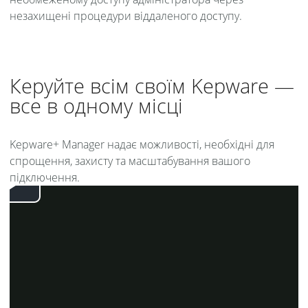
незахищені процедури віддаленого доступу.
Керуйте всім своїм Kepware —
все в одному місці
Kepware+ Manager надає можливості, необхідні для
спрощення, захисту та масштабування вашого
підключення.